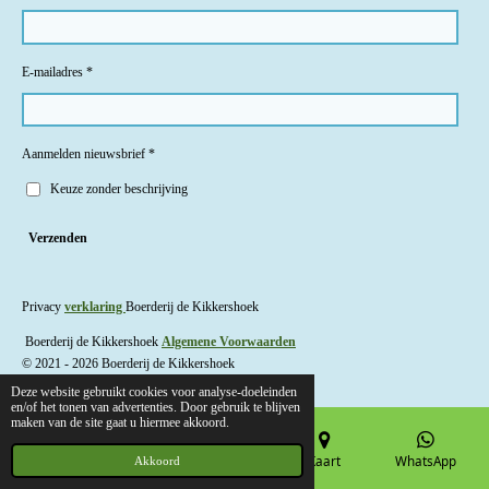
E-mailadres *
Aanmelden nieuwsbrief *
Keuze zonder beschrijving
Verzenden
Privacy
verklaring
Boerderij de Kikkershoek
Boerderij de Kikkershoek
Algemene Voorwaarden
© 2021 - 2026 Boerderij de Kikkershoek
Deze website gebruikt cookies voor analyse-doeleinden
en/of het tonen van advertenties. Door gebruik te blijven
maken van de site gaat u hiermee akkoord.
E-mailadres
Telefoonnummer
Kaart
WhatsApp
Akkoord