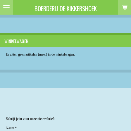
Ga
BOERDERIJ DE KIKKERSHOEK
direct
naar
de
hoofdinhoud
WINKELWAGEN
Er zitten geen artikelen (meer) in de winkelwagen.
Schrijf je in voor onze nieuwsbrief:
Naam *