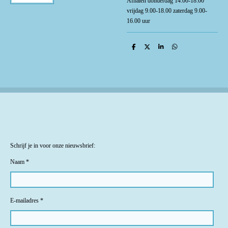
Afhalen donderdag 14:00-18:00
vrijdag 9.00-18.00 zaterdag 9.00-
16.00 uur
D
D
S
D
e
e
h
e
l
e
a
l
e
l
r
e
n
e
n
Schrijf je in voor onze nieuwsbrief:
Naam *
E-mailadres *