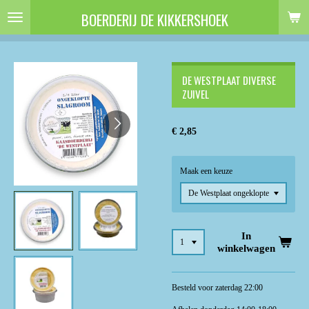
Ga
BOERDERIJ DE KIKKERSHOEK
direct
naar
de
hoofdinhoud
DE WESTPLAAT DIVERSE
ZUIVEL
€ 2,85
Maak een keuze
In
winkelwagen
Besteld voor zaterdag 22:00