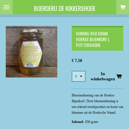
Ga
BOERDERIJ DE KIKKERSHOEK
direct
naar
de
hoofdinhoud
HONING 450 GRAM
HOEKSE BIJENKORF |
PUTTERSHOEK
€ 7,50
In
winkelwagen
Bloemenhoning van de Hoekse
Bijenkorf. Deze bloemenhoning is
een erkend streekproduct en komt van
bloemen uit de Hoeksche Waard.
Inhoud:
450 gram.