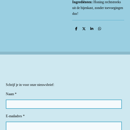
Ingrediënten:
Honing rechtstreeks
uit de bijenkast, zonder toevoegingen
dus!
D
D
S
D
e
e
h
e
l
e
a
l
e
l
r
e
n
e
n
Schrijf je in voor onze nieuwsbrief:
Naam *
E-mailadres *