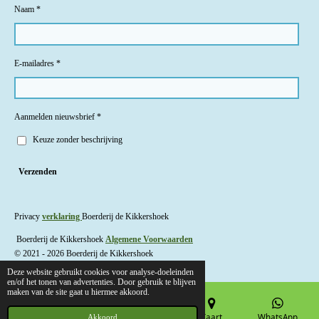
Naam *
E-mailadres *
Aanmelden nieuwsbrief *
Keuze zonder beschrijving
Verzenden
Privacy
verklaring
Boerderij de Kikkershoek
Boerderij de Kikkershoek
Algemene Voorwaarden
© 2021 - 2026 Boerderij de Kikkershoek
Deze website gebruikt cookies voor analyse-doeleinden
en/of het tonen van advertenties. Door gebruik te blijven
maken van de site gaat u hiermee akkoord.
E-mailadres
Telefoonnummer
Kaart
WhatsApp
Akkoord