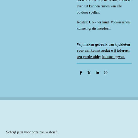
parkeer je even op het terras, zodat ze
even uit kunnen rusten van alle
outdoor spellen.
Kosten: € 6.- per kind.
Volwassenen
kunnen gratis meedoen.
Wij maken gebruik van tijdsloten
voor aankomst zodat wij iedereen
een goede uitleg kunnen geven.
D
D
S
D
e
e
h
e
l
e
a
l
e
l
r
e
n
e
n
Schrijf je in voor onze nieuwsbrief: