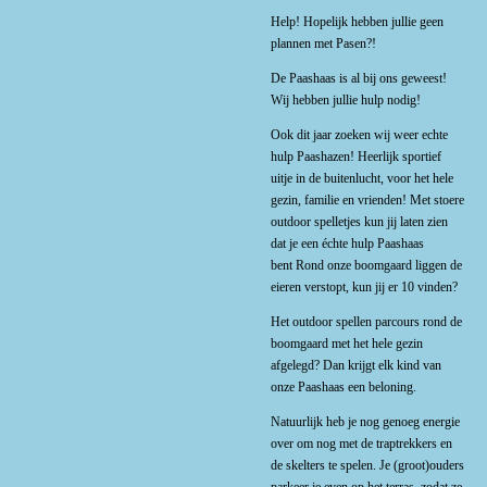
Help! Hopelijk hebben jullie geen
plannen met Pasen?!
De Paashaas is al bij ons geweest!
Wij hebben jullie hulp nodig!
Ook dit jaar zoeken wij weer echte
hulp Paashazen!
Heerlijk sportief
uitje in de buitenlucht, voor het hele
gezin, familie en vrienden!
Met stoere
outdoor spelletjes kun jij laten zien
dat je een échte hulp Paashaas
bent
Rond onze boomgaard liggen de
eieren verstopt, kun jij er 10 vinden?
Het outdoor spellen parcours rond de
boomgaard met het hele gezin
afgelegd? Dan krijgt elk kind van
onze Paashaas een beloning.
Natuurlijk heb je nog genoeg energie
over om nog met de traptrekkers en
de skelters te spelen. Je (groot)ouders