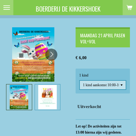
Ga
BOERDERIJ DE KIKKERSHOEK
direct
naar
de
hoofdinhoud
MAANDAG 21 APRIL PASEN
VOL=VOL
€ 6,00
1 kind
Uitverkocht
Let op! De activiteiten zijn tot
13:00 hierna zijn wij gesloten.