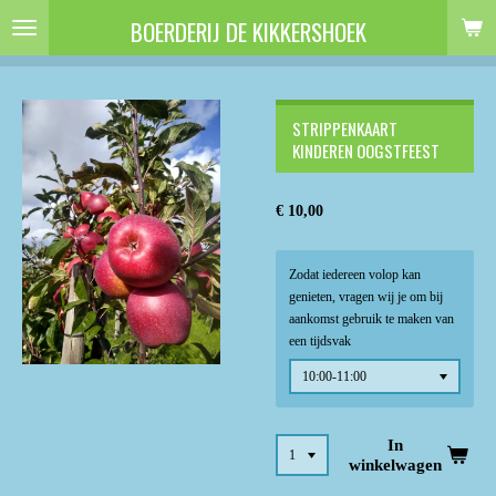
Ga
BOERDERIJ DE KIKKERSHOEK
direct
naar
de
hoofdinhoud
STRIPPENKAART
KINDEREN OOGSTFEEST
€ 10,00
Zodat iedereen volop kan
genieten, vragen wij je om bij
aankomst gebruik te maken van
een tijdsvak
In
winkelwagen