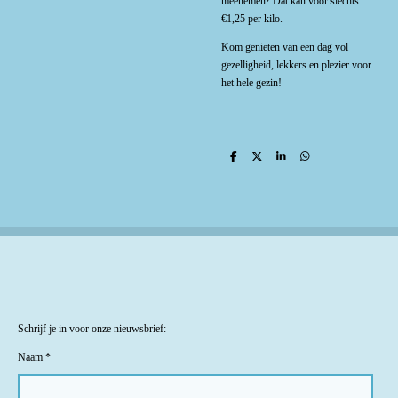
meenemen? Dat kan voor slechts
€1,25 per kilo.
Kom genieten van een dag vol
gezelligheid, lekkers en plezier voor
het hele gezin!
D
D
S
D
e
e
h
e
l
e
a
l
e
l
r
e
n
e
n
Schrijf je in voor onze nieuwsbrief:
Naam *