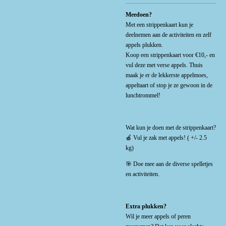
Meedoen?
Met een strippenkaart kun je
deelnemen aan de activiteiten en zelf
appels plukken.
Koop een strippenkaart voor €10,- en
vul deze met verse appels. Thuis
maak je er de lekkerste appelmoes,
appeltaart of stop je ze gewoon in de
lunchtrommel!
Wat kun je doen met de strippenkaart?
🍎 Vul je zak met appels! ( +/- 2.5
kg)
🎯 Doe mee aan de diverse spelletjes
en activiteiten.
Extra plukken?
Wil je meer appels of peren